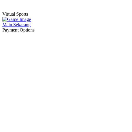
Virtual Sports
Main Sekarang
Payment Options