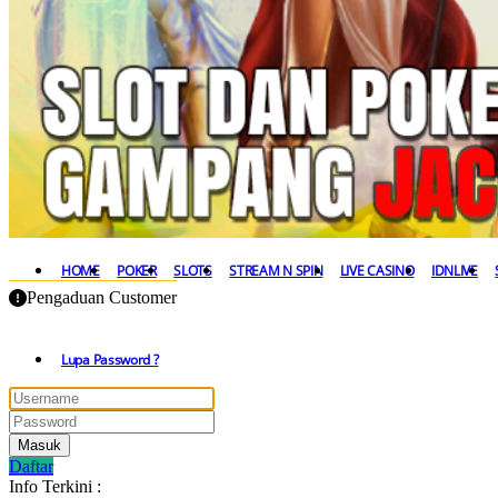
HOME
POKER
SLOTS
STREAM N SPIN
LIVE CASINO
IDNLIVE
Pengaduan Customer
Lupa Password ?
username
Password
Masuk
Daftar
Info Terkini :