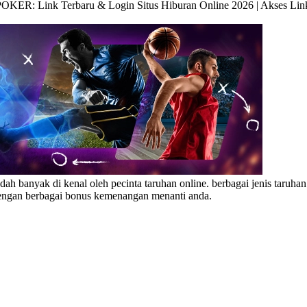
 & Login Situs Hiburan Online 2026 | Akses Link Terbaru SCTPPOKER
ah banyak di kenal oleh pecinta taruhan online. berbagai jenis taruh
dengan berbagai bonus kemenangan menanti anda.