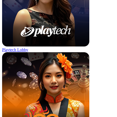
Playtech Lobby