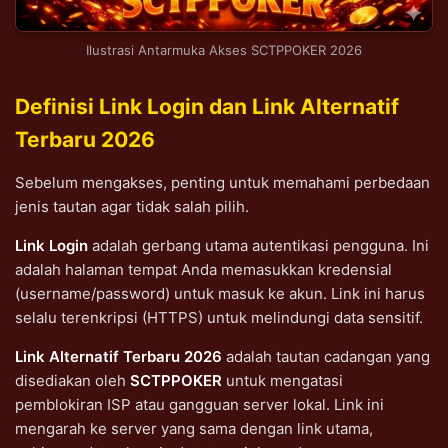
Ilustrasi Antarmuka Akses SCTPPOKER 2026
Definisi Link Login dan Link Alternatif
Terbaru 2026
Sebelum mengakses, penting untuk memahami perbedaan
jenis tautan agar tidak salah pilih.
Link Login
adalah gerbang utama autentikasi pengguna. Ini
adalah halaman tempat Anda memasukkan kredensial
(username/password) untuk masuk ke akun. Link ini harus
selalu terenkripsi (HTTPS) untuk melindungi data sensitif.
Link Alternatif Terbaru 2026
adalah tautan cadangan yang
disediakan oleh
SCTPPOKER
untuk mengatasi
pemblokiran ISP atau gangguan server lokal. Link ini
mengarah ke server yang sama dengan link utama,