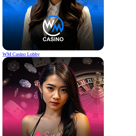
WM Casino Lobby