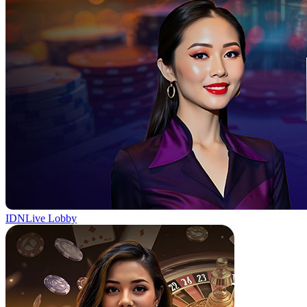
IDNLive Lobby