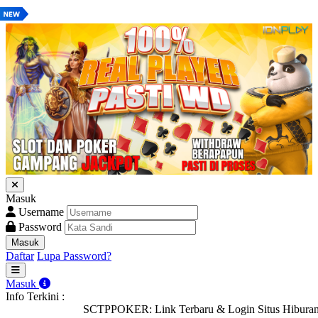
Masuk
Username
Password
Masuk
Daftar
Lupa Password?
Masuk
Info Terkini :
SCTPPOKER: Link Terbaru & Login Situs Hiburan Online 2026 | 