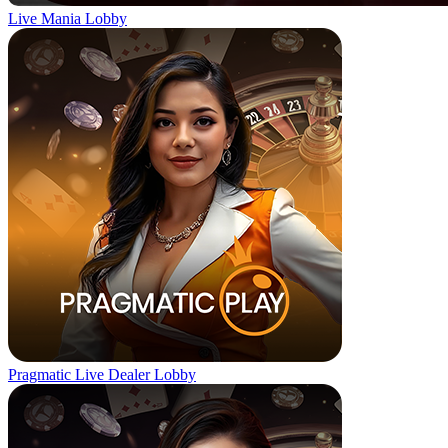
Live Mania Lobby
Pragmatic Live Dealer Lobby