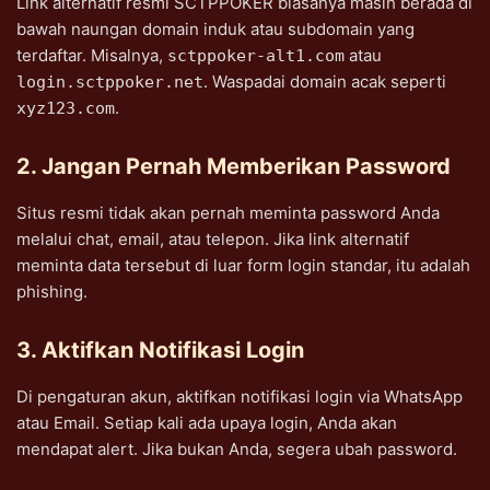
Link alternatif resmi SCTPPOKER biasanya masih berada di
bawah naungan domain induk atau subdomain yang
terdaftar. Misalnya,
atau
sctppoker-alt1.com
. Waspadai domain acak seperti
login.sctppoker.net
.
xyz123.com
2. Jangan Pernah Memberikan Password
Situs resmi tidak akan pernah meminta password Anda
melalui chat, email, atau telepon. Jika link alternatif
meminta data tersebut di luar form login standar, itu adalah
phishing.
3. Aktifkan Notifikasi Login
Di pengaturan akun, aktifkan notifikasi login via WhatsApp
atau Email. Setiap kali ada upaya login, Anda akan
mendapat alert. Jika bukan Anda, segera ubah password.