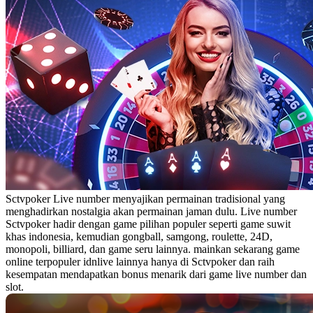
Sctvpoker Live number menyajikan permainan tradisional yang
menghadirkan nostalgia akan permainan jaman dulu. Live number
Sctvpoker hadir dengan game pilihan populer seperti game suwit
khas indonesia, kemudian gongball, samgong, roulette, 24D,
monopoli, billiard, dan game seru lainnya. mainkan sekarang game
online terpopuler idnlive lainnya hanya di Sctvpoker dan raih
kesempatan mendapatkan bonus menarik dari game live number dan
slot.