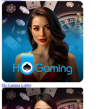
Ho Gaming Lobby