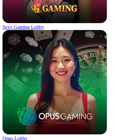
Sexy Gaming Lobby
Opus Lobby