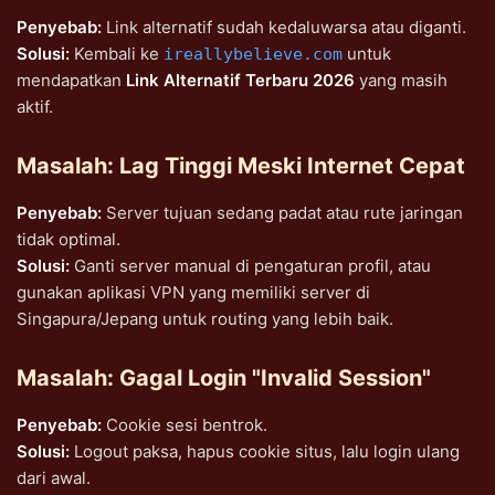
Penyebab:
Link alternatif sudah kedaluwarsa atau diganti.
Solusi:
Kembali ke
untuk
ireallybelieve.com
mendapatkan
Link Alternatif Terbaru 2026
yang masih
aktif.
Masalah: Lag Tinggi Meski Internet Cepat
Penyebab:
Server tujuan sedang padat atau rute jaringan
tidak optimal.
Solusi:
Ganti server manual di pengaturan profil, atau
gunakan aplikasi VPN yang memiliki server di
Singapura/Jepang untuk routing yang lebih baik.
Masalah: Gagal Login "Invalid Session"
Penyebab:
Cookie sesi bentrok.
Solusi:
Logout paksa, hapus cookie situs, lalu login ulang
dari awal.