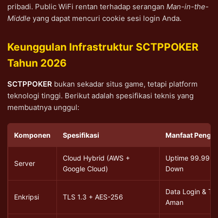
pribadi. Public WiFi rentan terhadap serangan
Man-in-the-
Middle
yang dapat mencuri cookie sesi login Anda.
Keunggulan Infrastruktur SCTPPOKER
Tahun 2026
SCTPPOKER
bukan sekadar situs game, tetapi platform
teknologi tinggi. Berikut adalah spesifikasi teknis yang
membuatnya unggul:
Komponen
Spesifikasi
Manfaat Pengg
Cloud Hybrid (AWS +
Uptime 99.99%, 
Server
Google Cloud)
Down
Data Login & Tr
Enkripsi
TLS 1.3 + AES-256
Aman