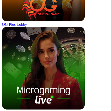
OG Plus Lobby