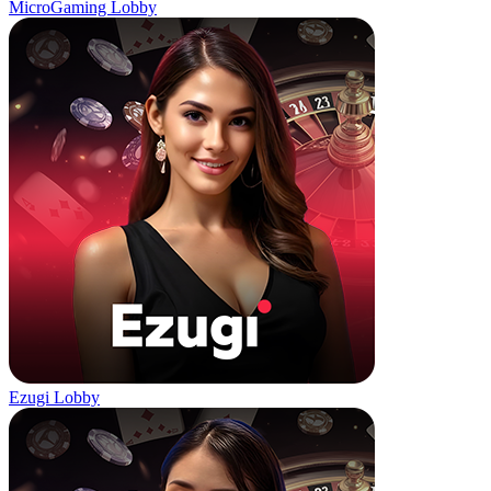
MicroGaming Lobby
Ezugi Lobby