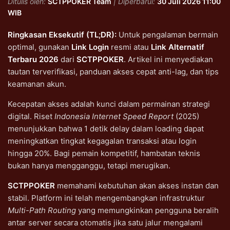
Ditulis oleh:
SCTPPOKER Team
| Diperbarui:
30 Juli 2026 11:00
WIB
Ringkasan Eksekutif (TL;DR):
Untuk pengalaman bermain
optimal, gunakan
Link Login
resmi atau
Link Alternatif
Terbaru 2026
dari
SCTPPOKER
. Artikel ini menyediakan
tautan terverifikasi, panduan akses cepat anti-lag, dan tips
keamanan akun.
Kecepatan akses adalah kunci dalam permainan strategi
digital. Riset
Indonesia Internet Speed Report
(2025)
menunjukkan bahwa 1 detik delay dalam loading dapat
meningkatkan tingkat kegagalan transaksi atau login
hingga 20%. Bagi pemain kompetitif, hambatan teknis
bukan hanya mengganggu, tetapi merugikan.
SCTPPOKER
memahami kebutuhan akan akses instan dan
stabil. Platform ini telah mengembangkan infrastruktur
Multi-Path Routing
yang memungkinkan pengguna beralih
antar server secara otomatis jika satu jalur mengalami