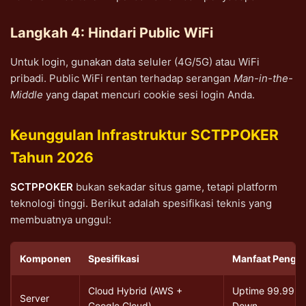
Langkah 4: Hindari Public WiFi
Untuk login, gunakan data seluler (4G/5G) atau WiFi
pribadi. Public WiFi rentan terhadap serangan
Man-in-the-
Middle
yang dapat mencuri cookie sesi login Anda.
Keunggulan Infrastruktur SCTPPOKER
Tahun 2026
SCTPPOKER
bukan sekadar situs game, tetapi platform
teknologi tinggi. Berikut adalah spesifikasi teknis yang
membuatnya unggul:
Komponen
Spesifikasi
Manfaat Pengg
Cloud Hybrid (AWS +
Uptime 99.99%, 
Server
Google Cloud)
Down