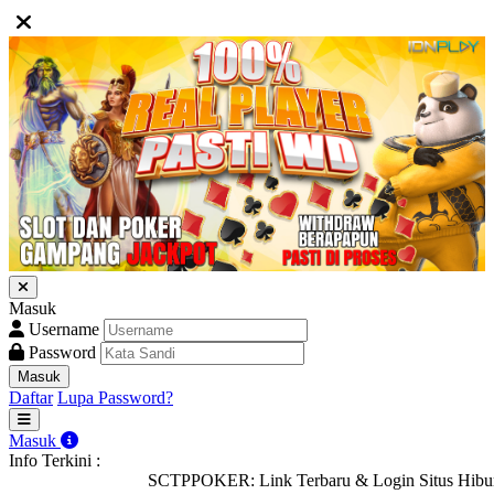
Masuk
Username
Password
Masuk
Daftar
Lupa Password?
Masuk
Info Terkini :
SCTPPOKER: Link Terbaru & Login Situs Hiburan Online 2026