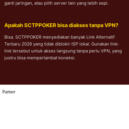
ganti jaringan, atau pilih server lain yang lebih sepi.
Apakah SCTPPOKER bisa diakses tanpa VPN?
Bisa. SCTPPOKER menyediakan banyak Link Alternatif
Terbaru 2026 yang tidak diblokir ISP lokal. Gunakan link-
link tersebut untuk akses langsung tanpa perlu VPN, yang
justru bisa memperlambat koneksi.
Partner