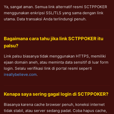
Ya, sangat aman. Semua link alternatif resmi SCTPPOKER
menggunakan enkripsi SSL/TLS yang sama dengan link
utama. Data transaksi Anda terlindungi penuh.
Bagaimana cara tahu jika link SCTPPOKER itu
palsu?
Link palsu biasanya tidak menggunakan HTTPS, memiliki
ejaan domain aneh, atau meminta data sensitif di luar form
login. Selalu verifikasi link di portal resmi seperti
ireallybelieve.com
.
Kenapa saya sering gagal login di SCTPPOKER?
Biasanya karena cache browser penuh, koneksi internet
tidak stabil, atau server sedang padat. Coba hapus cache,