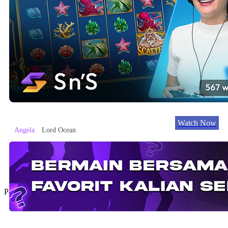
Kejer maxwin sama-sama!
Watch Now
Angela
Lord Ocean
Payment Options