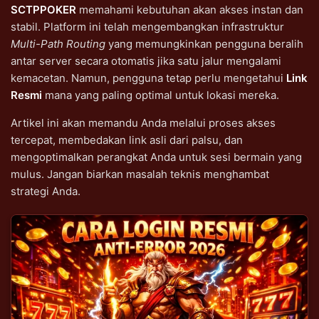
SCTPPOKER
memahami kebutuhan akan akses instan dan
stabil. Platform ini telah mengembangkan infrastruktur
Multi-Path Routing
yang memungkinkan pengguna beralih
antar server secara otomatis jika satu jalur mengalami
kemacetan. Namun, pengguna tetap perlu mengetahui
Link
Resmi
mana yang paling optimal untuk lokasi mereka.
Artikel ini akan memandu Anda melalui proses akses
tercepat, membedakan link asli dari palsu, dan
mengoptimalkan perangkat Anda untuk sesi bermain yang
mulus. Jangan biarkan masalah teknis menghambat
strategi Anda.