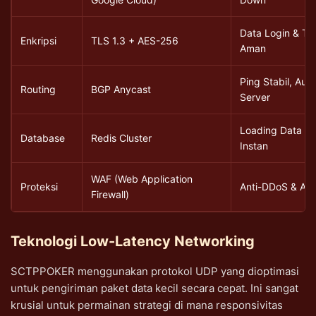
Data Login & Tr
Enkripsi
TLS 1.3 + AES-256
Aman
Ping Stabil, Aut
Routing
BGP Anycast
Server
Loading Data A
Database
Redis Cluster
Instan
WAF (Web Application
Proteksi
Anti-DDoS & Ant
Firewall)
Teknologi Low-Latency Networking
SCTPPOKER menggunakan protokol UDP yang dioptimasi
untuk pengiriman paket data kecil secara cepat. Ini sangat
krusial untuk permainan strategi di mana responsivitas