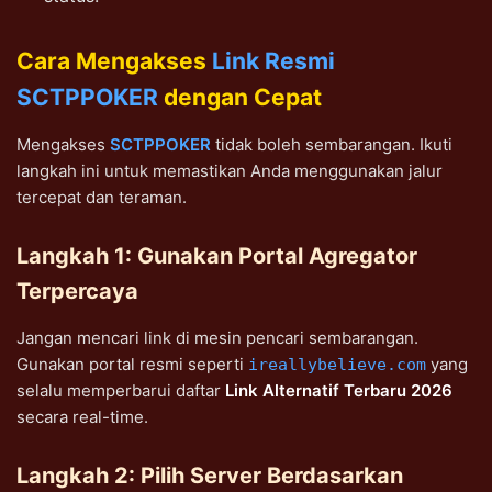
Cara Mengakses
Link Resmi
SCTPPOKER
dengan Cepat
Mengakses
SCTPPOKER
tidak boleh sembarangan. Ikuti
langkah ini untuk memastikan Anda menggunakan jalur
tercepat dan teraman.
Langkah 1: Gunakan Portal Agregator
Terpercaya
Jangan mencari link di mesin pencari sembarangan.
Gunakan portal resmi seperti
yang
ireallybelieve.com
selalu memperbarui daftar
Link Alternatif Terbaru 2026
secara real-time.
Langkah 2: Pilih Server Berdasarkan