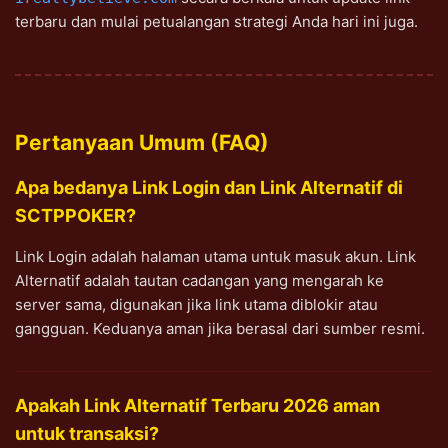
terbaru dan mulai petualangan strategi Anda hari ini juga.
Pertanyaan Umum (FAQ)
Apa bedanya Link Login dan Link Alternatif di
SCTPPOKER?
Link Login adalah halaman utama untuk masuk akun. Link
Alternatif adalah tautan cadangan yang mengarah ke
server sama, digunakan jika link utama diblokir atau
gangguan. Keduanya aman jika berasal dari sumber resmi.
Apakah Link Alternatif Terbaru 2026 aman
untuk transaksi?