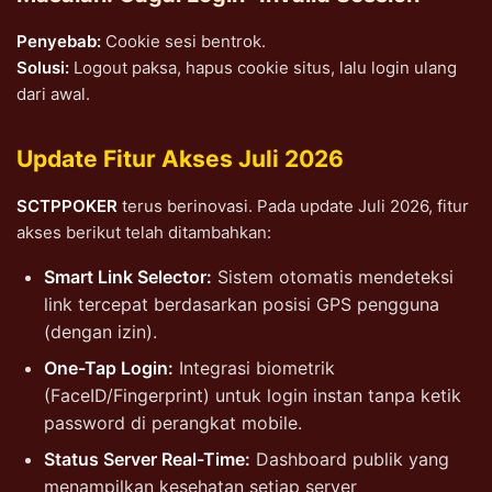
Penyebab:
Cookie sesi bentrok.
Solusi:
Logout paksa, hapus cookie situs, lalu login ulang
dari awal.
Update Fitur Akses Juli 2026
SCTPPOKER
terus berinovasi. Pada update Juli 2026, fitur
akses berikut telah ditambahkan:
Smart Link Selector:
Sistem otomatis mendeteksi
link tercepat berdasarkan posisi GPS pengguna
(dengan izin).
One-Tap Login:
Integrasi biometrik
(FaceID/Fingerprint) untuk login instan tanpa ketik
password di perangkat mobile.
Status Server Real-Time:
Dashboard publik yang
menampilkan kesehatan setiap server