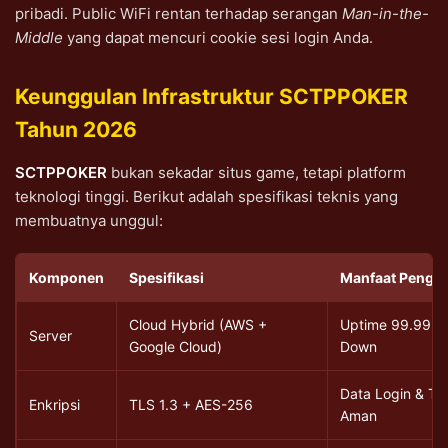
pribadi. Public WiFi rentan terhadap serangan
Man-in-the-
Middle
yang dapat mencuri cookie sesi login Anda.
Keunggulan Infrastruktur SCTPPOKER
Tahun 2026
SCTPPOKER
bukan sekadar situs game, tetapi platform
teknologi tinggi. Berikut adalah spesifikasi teknis yang
membuatnya unggul:
Komponen
Spesifikasi
Manfaat Pengg
Cloud Hybrid (AWS +
Uptime 99.99%, 
Server
Google Cloud)
Down
Data Login & Tr
Enkripsi
TLS 1.3 + AES-256
Aman