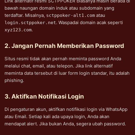
Link alternatif resmi SCTPPOKER biasanya masih berada di
bawah naungan domain induk atau subdomain yang
terdaftar. Misalnya,
atau
sctppoker-alt1.com
. Waspadai domain acak seperti
login.sctppoker.net
.
xyz123.com
2. Jangan Pernah Memberikan Password
Situs resmi tidak akan pernah meminta password Anda
melalui chat, email, atau telepon. Jika link alternatif
meminta data tersebut di luar form login standar, itu adalah
phishing.
3. Aktifkan Notifikasi Login
Di pengaturan akun, aktifkan notifikasi login via WhatsApp
atau Email. Setiap kali ada upaya login, Anda akan
mendapat alert. Jika bukan Anda, segera ubah password.