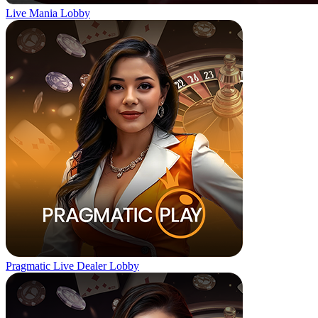
Live Mania Lobby
Pragmatic Live Dealer Lobby