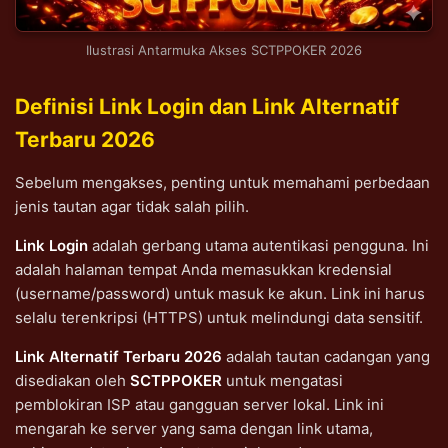
Ilustrasi Antarmuka Akses SCTPPOKER 2026
Definisi Link Login dan Link Alternatif
Terbaru 2026
Sebelum mengakses, penting untuk memahami perbedaan
jenis tautan agar tidak salah pilih.
Link Login
adalah gerbang utama autentikasi pengguna. Ini
adalah halaman tempat Anda memasukkan kredensial
(username/password) untuk masuk ke akun. Link ini harus
selalu terenkripsi (HTTPS) untuk melindungi data sensitif.
Link Alternatif Terbaru 2026
adalah tautan cadangan yang
disediakan oleh
SCTPPOKER
untuk mengatasi
pemblokiran ISP atau gangguan server lokal. Link ini
mengarah ke server yang sama dengan link utama,