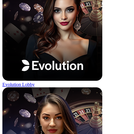
Evolution Lobby