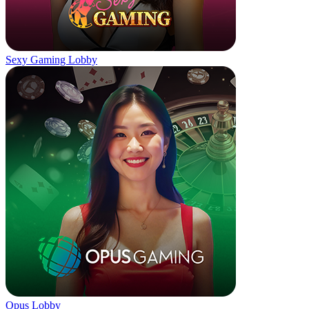
Sexy Gaming Lobby
Opus Lobby