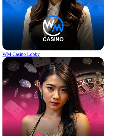
WM Casino Lobby