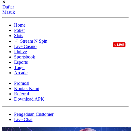
Daftar
Masuk
Home
Poker
Slots
Stream N Spin
Live Casino
Idnlive
Sportsbook
Esports
Togel
Arcade
Promosi
Kontak Kami
Referral
Download APK
Pengaduan Customer
Live Chat