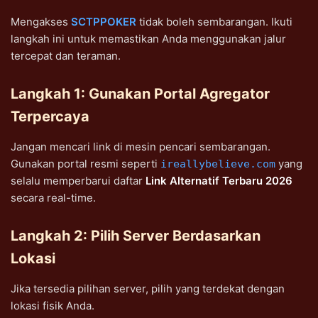
Mengakses
SCTPPOKER
tidak boleh sembarangan. Ikuti
langkah ini untuk memastikan Anda menggunakan jalur
tercepat dan teraman.
Langkah 1: Gunakan Portal Agregator
Terpercaya
Jangan mencari link di mesin pencari sembarangan.
Gunakan portal resmi seperti
yang
ireallybelieve.com
selalu memperbarui daftar
Link Alternatif Terbaru 2026
secara real-time.
Langkah 2: Pilih Server Berdasarkan
Lokasi
Jika tersedia pilihan server, pilih yang terdekat dengan
lokasi fisik Anda.