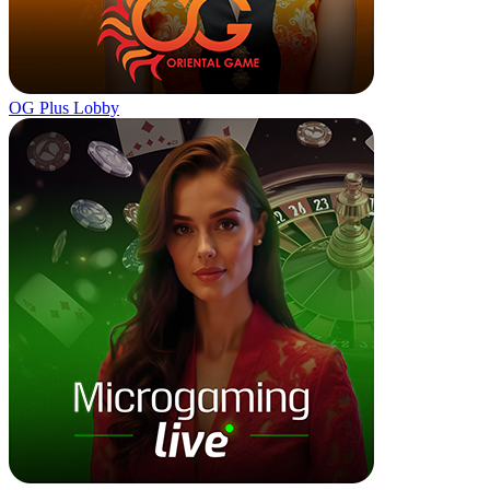
OG Plus Lobby