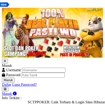
Masuk
Username
Password
Masuk
Daftar
Lupa Password?
Masuk
Info Terkini :
SCTPPOKER: Link Terbaru & Login Situs Hiburan Online 2026 | 